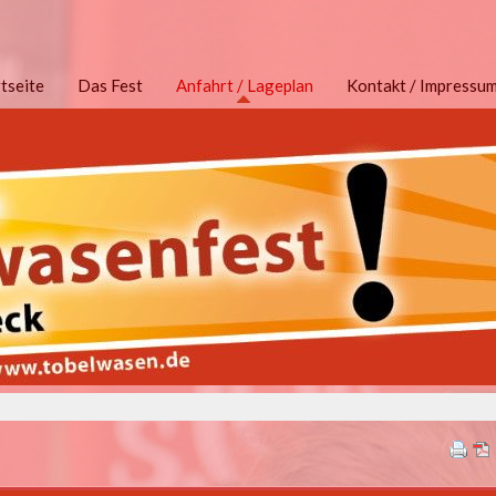
ation
Anfahrt / Lageplan
rtseite
Das Fest
Kontakt / Impressu
pringen