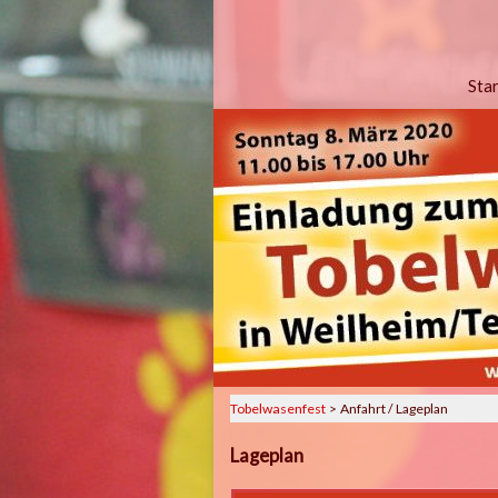
Navig
Sta
übers
Tobelwasenfest
Anfahrt / Lageplan
Lageplan