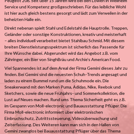
Peugeot 208. Seit über 15 Jahren wird bei den Löwen in Weilheim
Service und Kompetenz großgeschrieben. Für das leibliche Wohl
ist hier auch gleich bestens gesorgt und lädt zum Verweilen in der
beheizten Halle ein.
Direkt nebenan spielt Stahl und Edelstahl die Hauptrolle. Treppen,
Geländer oder sonstige Konstruktionen, kreativ und meisterhaft
– alles individuell verarbeitet bietet Stahlbau Schmid. Mit diesem
breiten Dienstleistungsspektrum ist sicherlich das Passende für
Ihre Wünsche dabei. Abgerundet wird das Angebot z.B. vom
Zähringer, ein Bier von SinghBräu und Archie’s American Food.
Viel Spannendes ist auf dem Areal der Firma Gemini dieses Jahr zu
finden. Bei Gemini sind die neuesten Schuh-Trends angesagt und
laden zu einem Bummel rund um die Schuhmode ein. Die
Sneakerwand mit den Marken Puma, Adidas, Nike, Reebok und
Sketchers, sowie die neue Frühjahrs- und Sommerkollektion, die
Lust auf Neues machen. Rund ums Thema Sicherheit geht es z.B.
im Gespann von Moll-electronic und Bauausstattung Pflüger. Die
Firma Moll-electronic informiert über elektronischen
Einbruchschutz, Zutrittssteuerung, Videoüberwachung und
Zeiterfassung. Des Weiteren kann man sich in den Hallen von
Gemini zwanglos bei Bauausstattung Pflüger über das Thema