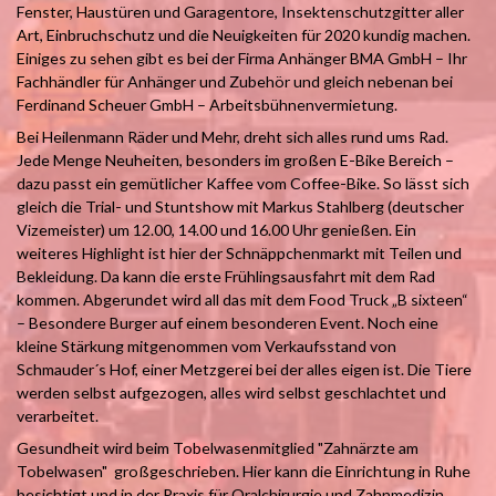
Fenster, Haustüren und Garagentore, Insektenschutzgitter aller
Art, Einbruchschutz und die Neuigkeiten für 2020 kundig machen.
Einiges zu sehen gibt es bei der Firma Anhänger BMA GmbH – Ihr
Fachhändler für Anhänger und Zubehör und gleich nebenan bei
Ferdinand Scheuer GmbH – Arbeitsbühnenvermietung.
Bei Heilenmann Räder und Mehr, dreht sich alles rund ums Rad.
Jede Menge Neuheiten, besonders im großen E-Bike Bereich –
dazu passt ein gemütlicher Kaffee vom Coffee-Bike. So lässt sich
gleich die Trial- und Stuntshow mit Markus Stahlberg (deutscher
Vizemeister) um 12.00, 14.00 und 16.00 Uhr genießen. Ein
weiteres Highlight ist hier der Schnäppchenmarkt mit Teilen und
Bekleidung. Da kann die erste Frühlingsausfahrt mit dem Rad
kommen. Abgerundet wird all das mit dem Food Truck „B sixteen“
– Besondere Burger auf einem besonderen Event. Noch eine
kleine Stärkung mitgenommen vom Verkaufsstand von
Schmauder´s Hof, einer Metzgerei bei der alles eigen ist. Die Tiere
werden selbst aufgezogen, alles wird selbst geschlachtet und
verarbeitet.
Gesundheit wird beim Tobelwasenmitglied "Zahnärzte am
Tobelwasen" großgeschrieben. Hier kann die Einrichtung in Ruhe
besichtigt und in der Praxis für Oralchirurgie und Zahnmedizin,